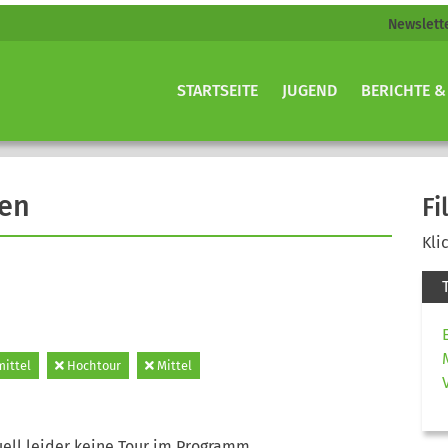
Newslett
STARTSEITE
JUGEND
BERICHTE &
gen
Fi
Kli
mittel
Hochtour
Mittel
ell leider keine Tour im Programm.