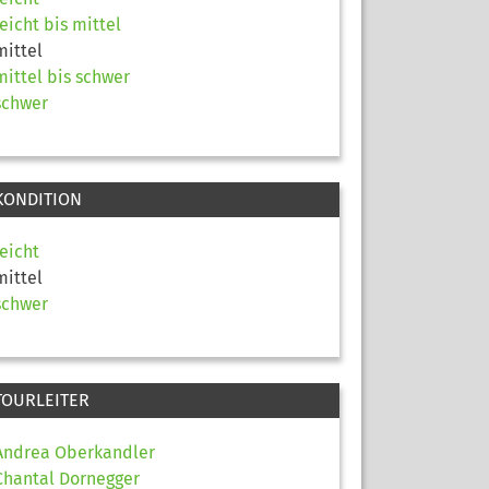
leicht bis mittel
mittel
mittel bis schwer
schwer
KONDITION
leicht
mittel
schwer
TOURLEITER
Andrea Oberkandler
Chantal Dornegger