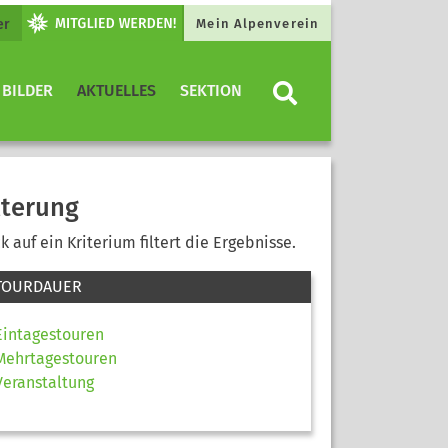
er
Mein Alpenverein
 BILDER
AKTUELLES
SEKTION
lterung
ck auf ein Kriterium filtert die Ergebnisse.
TOURDAUER
Eintagestouren
Mehrtagestouren
Veranstaltung