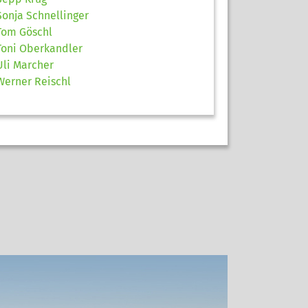
Sonja Schnellinger
Tom Göschl
Toni Oberkandler
Uli Marcher
Werner Reischl