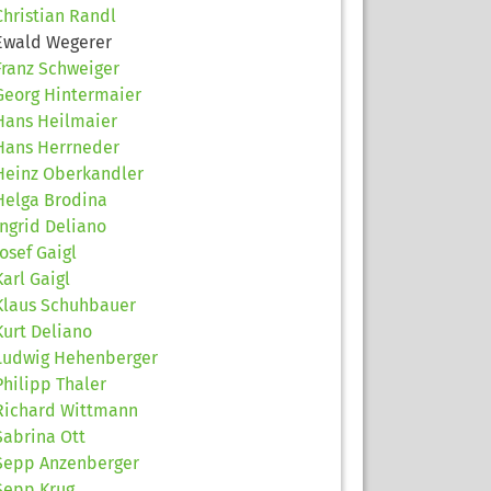
Christian Randl
Ewald Wegerer
Franz Schweiger
Georg Hintermaier
Hans Heilmaier
Hans Herrneder
Heinz Oberkandler
Helga Brodina
Ingrid Deliano
Josef Gaigl
Karl Gaigl
Klaus Schuhbauer
Kurt Deliano
Ludwig Hehenberger
Philipp Thaler
Richard Wittmann
Sabrina Ott
Sepp Anzenberger
Sepp Krug