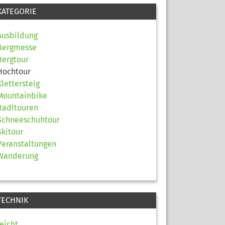
KATEGORIE
Ausbildung
Bergmesse
Bergtour
Hochtour
Klettersteig
Mountainbike
Radltouren
Schneeschuhtour
Skitour
Veranstaltungen
Wanderung
TECHNIK
leicht