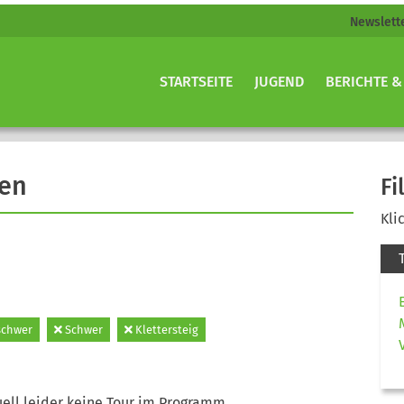
Newslett
STARTSEITE
JUGEND
BERICHTE &
gen
Fi
Kli
schwer
Schwer
Klettersteig
ell leider keine Tour im Programm.