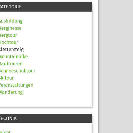
KATEGORIE
Ausbildung
Bergmesse
Bergtour
Hochtour
Klettersteig
Mountainbike
Radltouren
Schneeschuhtour
Skitour
Veranstaltungen
Wanderung
TECHNIK
leicht