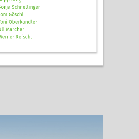
Sonja Schnellinger
Tom Göschl
Toni Oberkandler
Uli Marcher
Werner Reischl