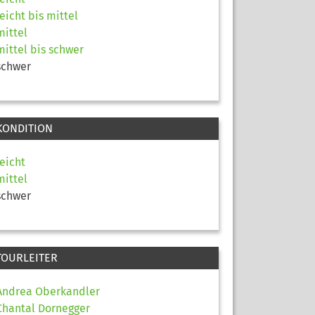
leicht bis mittel
mittel
mittel bis schwer
schwer
KONDITION
leicht
mittel
schwer
TOURLEITER
Andrea Oberkandler
Chantal Dornegger