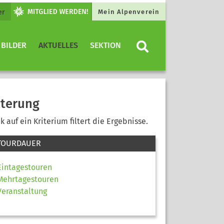
er
Mein Alpenverein
 BILDER
AKTUELLES
SEKTION
lterung
ck auf ein Kriterium filtert die Ergebnisse.
TOURDAUER
Eintagestouren
Mehrtagestouren
Veranstaltung