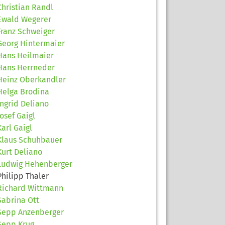
Christian Randl
Ewald Wegerer
Franz Schweiger
Georg Hintermaier
Hans Heilmaier
Hans Herrneder
Heinz Oberkandler
Helga Brodina
Ingrid Deliano
Josef Gaigl
Karl Gaigl
Klaus Schuhbauer
Kurt Deliano
Ludwig Hehenberger
Philipp Thaler
Richard Wittmann
Sabrina Ott
Sepp Anzenberger
Sepp Krug