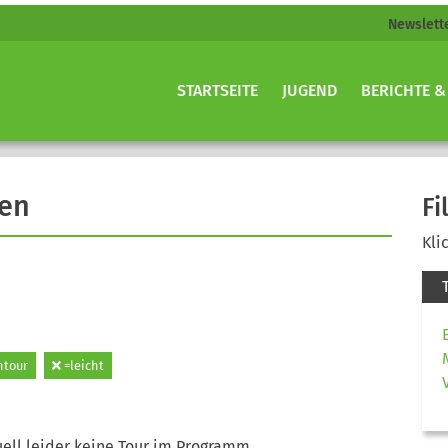
Newslett
STARTSEITE
JUGEND
BERICHTE &
gen
Fi
Kli
tour
=leicht
ell leider keine Tour im Programm.