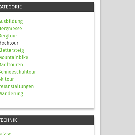
KATEGORIE
Ausbildung
Bergmesse
Bergtour
Hochtour
Klettersteig
Mountainbike
Radltouren
Schneeschuhtour
Skitour
Veranstaltungen
Wanderung
TECHNIK
leicht