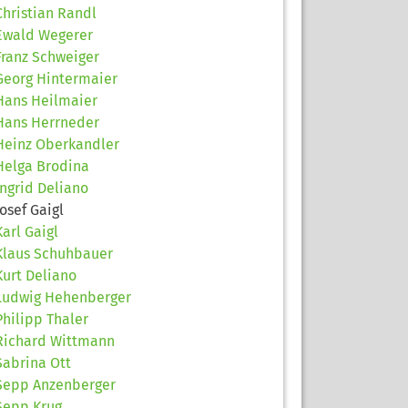
Christian Randl
Ewald Wegerer
Franz Schweiger
Georg Hintermaier
Hans Heilmaier
Hans Herrneder
Heinz Oberkandler
Helga Brodina
Ingrid Deliano
Josef Gaigl
Karl Gaigl
Klaus Schuhbauer
Kurt Deliano
Ludwig Hehenberger
Philipp Thaler
Richard Wittmann
Sabrina Ott
Sepp Anzenberger
Sepp Krug