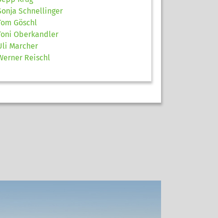
Sonja Schnellinger
Tom Göschl
Toni Oberkandler
Uli Marcher
Werner Reischl