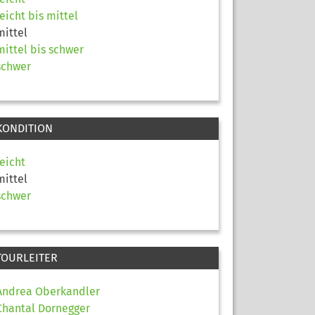
leicht bis mittel
mittel
mittel bis schwer
schwer
KONDITION
leicht
mittel
schwer
TOURLEITER
Andrea Oberkandler
Chantal Dornegger