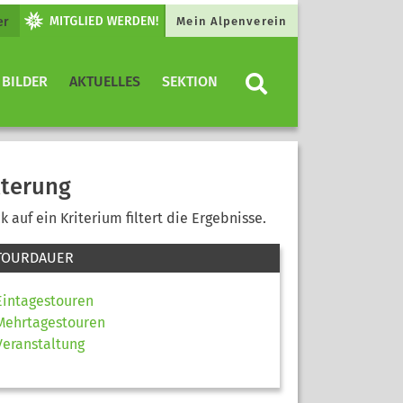
er
Mein Alpenverein
 BILDER
AKTUELLES
SEKTION
lterung
ck auf ein Kriterium filtert die Ergebnisse.
TOURDAUER
Eintagestouren
Mehrtagestouren
Veranstaltung