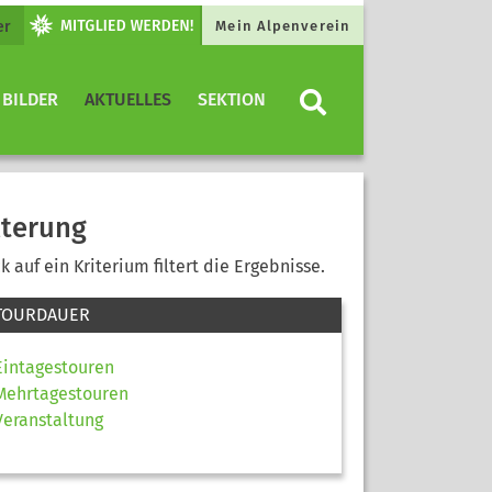
er
Mein Alpenverein
 BILDER
AKTUELLES
SEKTION
lterung
ck auf ein Kriterium filtert die Ergebnisse.
TOURDAUER
Eintagestouren
Mehrtagestouren
Veranstaltung