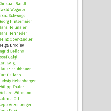
Christian Randl
Ewald Wegerer
Franz Schweiger
Georg Hintermaier
Hans Heilmaier
Hans Herrneder
Heinz Oberkandler
Helga Brodina
Ingrid Deliano
Josef Gaigl
Karl Gaigl
Klaus Schuhbauer
Kurt Deliano
Ludwig Hehenberger
Philipp Thaler
Richard Wittmann
Sabrina Ott
Sepp Anzenberger
Sepp Krug