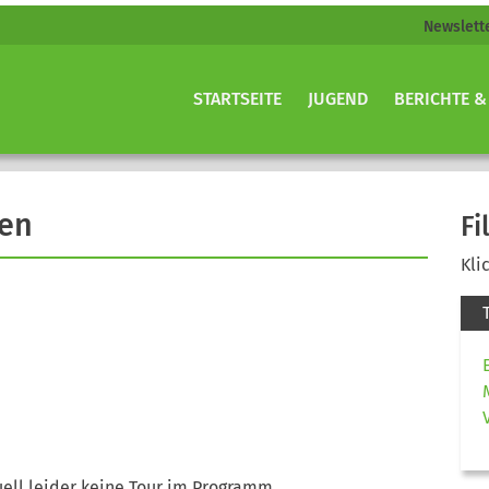
Newslett
STARTSEITE
JUGEND
BERICHTE &
gen
Fi
Kli
ell leider keine Tour im Programm.