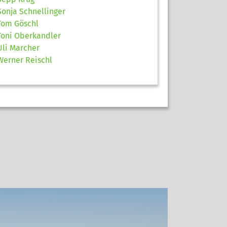
Sonja Schnellinger
Tom Göschl
Toni Oberkandler
Uli Marcher
Werner Reischl