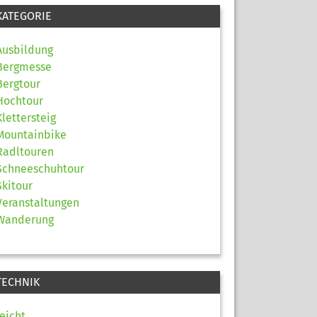
KATEGORIE
Ausbildung
Bergmesse
Bergtour
Hochtour
Klettersteig
Mountainbike
Radltouren
Schneeschuhtour
Skitour
Veranstaltungen
Wanderung
TECHNIK
leicht