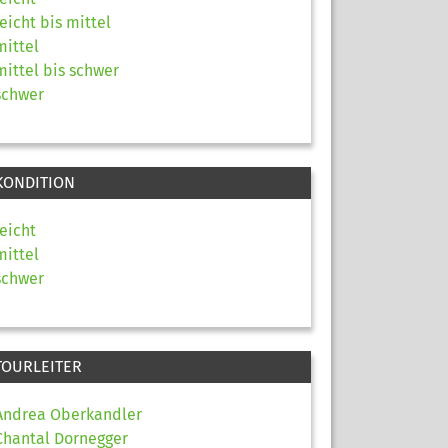
leicht bis mittel
mittel
mittel bis schwer
schwer
KONDITION
leicht
mittel
schwer
TOURLEITER
Andrea Oberkandler
Chantal Dornegger