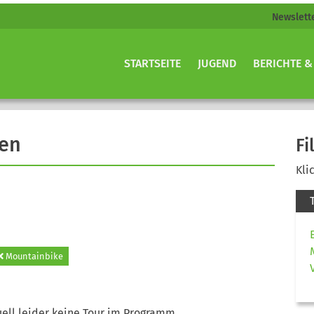
Newslett
STARTSEITE
JUGEND
BERICHTE &
gen
Fi
Kli
Mountainbike
ell leider keine Tour im Programm.