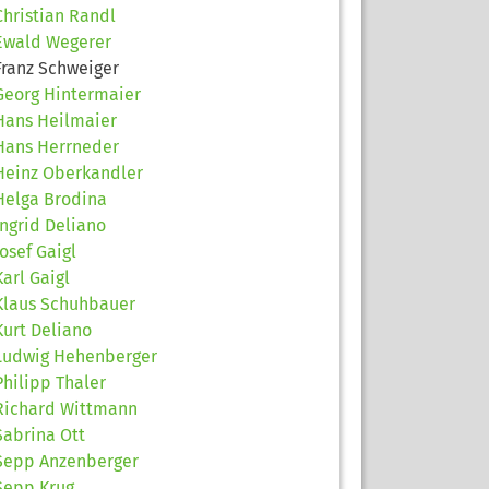
Christian Randl
Ewald Wegerer
Franz Schweiger
Georg Hintermaier
Hans Heilmaier
Hans Herrneder
Heinz Oberkandler
Helga Brodina
Ingrid Deliano
Josef Gaigl
Karl Gaigl
Klaus Schuhbauer
Kurt Deliano
Ludwig Hehenberger
Philipp Thaler
Richard Wittmann
Sabrina Ott
Sepp Anzenberger
Sepp Krug