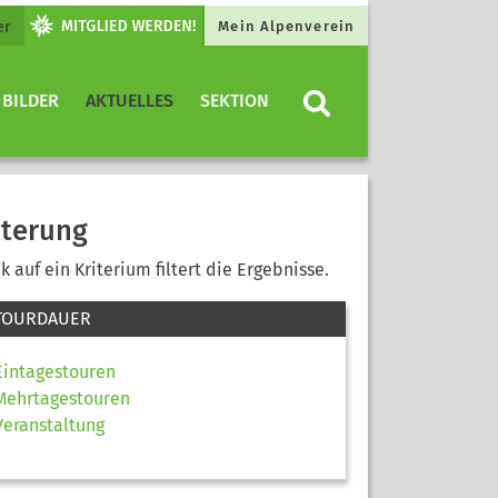
er
Mein Alpenverein
 BILDER
AKTUELLES
SEKTION
lterung
ck auf ein Kriterium filtert die Ergebnisse.
TOURDAUER
Eintagestouren
Mehrtagestouren
Veranstaltung