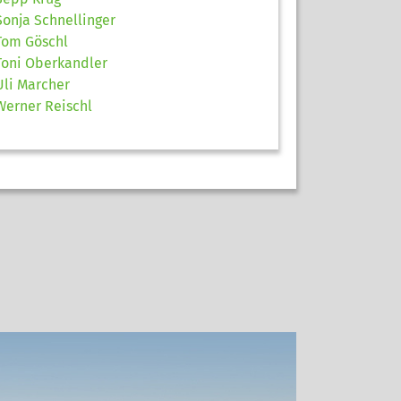
Sonja Schnellinger
Tom Göschl
Toni Oberkandler
Uli Marcher
Werner Reischl