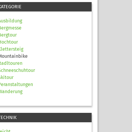
KATEGORIE
Ausbildung
Bergmesse
Bergtour
Hochtour
Klettersteig
Mountainbike
Radltouren
Schneeschuhtour
Skitour
Veranstaltungen
Wanderung
TECHNIK
leicht