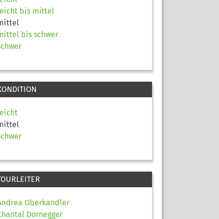
leicht bis mittel
mittel
mittel bis schwer
schwer
KONDITION
leicht
mittel
schwer
TOURLEITER
Andrea Oberkandler
Chantal Dornegger