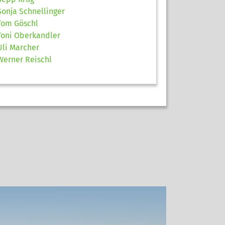
Sonja Schnellinger
Tom Göschl
Toni Oberkandler
Uli Marcher
Werner Reischl