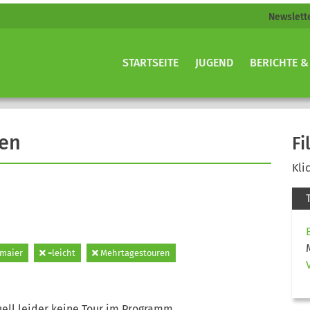
Newslett
STARTSEITE
JUGEND
BERICHTE &
gen
Fi
Kli
maier
=leicht
Mehrtagestouren
ell leider keine Tour im Programm.