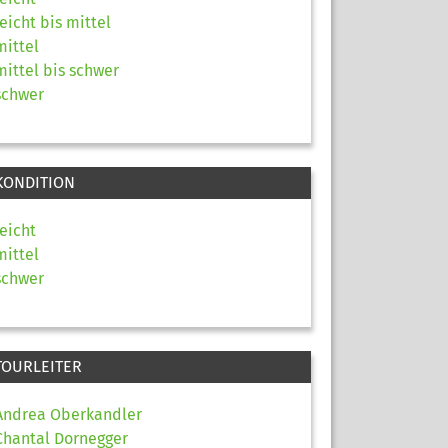
leicht bis mittel
mittel
mittel bis schwer
schwer
KONDITION
leicht
mittel
schwer
TOURLEITER
Andrea Oberkandler
Chantal Dornegger