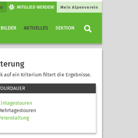
er
Mein Alpenverein
 BILDER
AKTUELLES
SEKTION
lterung
ck auf ein Kriterium filtert die Ergebnisse.
TOURDAUER
Eintagestouren
Mehrtagestouren
Veranstaltung