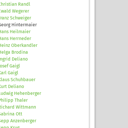
Christian Randl
Ewald Wegerer
Franz Schweiger
Georg Hintermaier
Hans Heilmaier
Hans Herrneder
Heinz Oberkandler
Helga Brodina
Ingrid Deliano
Josef Gaigl
Karl Gaigl
Klaus Schuhbauer
Kurt Deliano
Ludwig Hehenberger
Philipp Thaler
Richard Wittmann
Sabrina Ott
Sepp Anzenberger
Sepp Krug