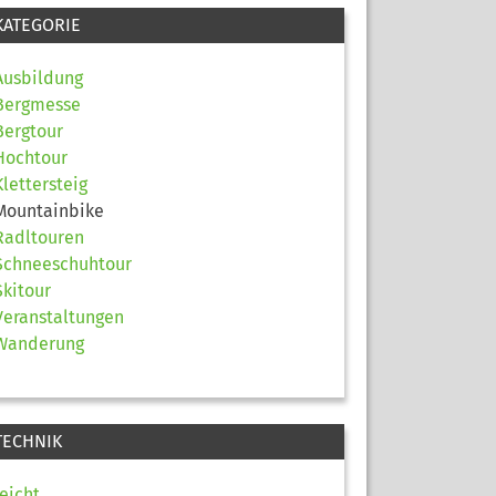
KATEGORIE
Ausbildung
Bergmesse
Bergtour
Hochtour
Klettersteig
Mountainbike
Radltouren
Schneeschuhtour
Skitour
Veranstaltungen
Wanderung
TECHNIK
leicht