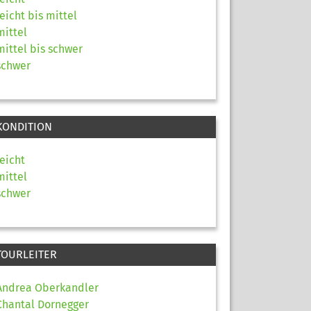
leicht bis mittel
mittel
mittel bis schwer
schwer
KONDITION
leicht
mittel
schwer
TOURLEITER
Andrea Oberkandler
Chantal Dornegger