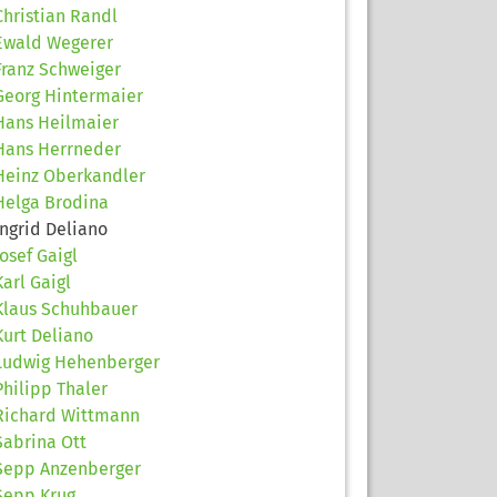
Christian Randl
Ewald Wegerer
Franz Schweiger
Georg Hintermaier
Hans Heilmaier
Hans Herrneder
Heinz Oberkandler
Helga Brodina
Ingrid Deliano
Josef Gaigl
Karl Gaigl
Klaus Schuhbauer
Kurt Deliano
Ludwig Hehenberger
Philipp Thaler
Richard Wittmann
Sabrina Ott
Sepp Anzenberger
Sepp Krug