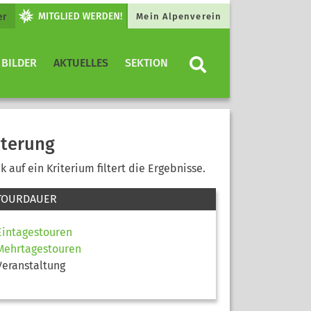
er
Mein Alpenverein
 BILDER
AKTUELLES
SEKTION
lterung
ck auf ein Kriterium filtert die Ergebnisse.
TOURDAUER
Eintagestouren
Mehrtagestouren
Veranstaltung