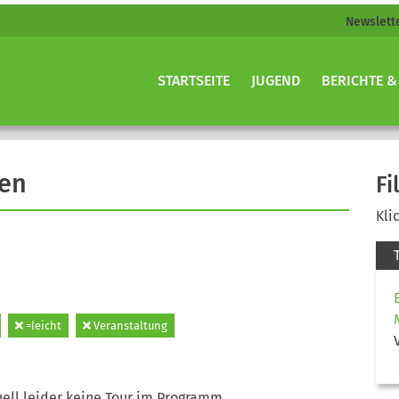
Newslett
STARTSEITE
JUGEND
BERICHTE &
gen
Fi
Kli
=leicht
Veranstaltung
ell leider keine Tour im Programm.