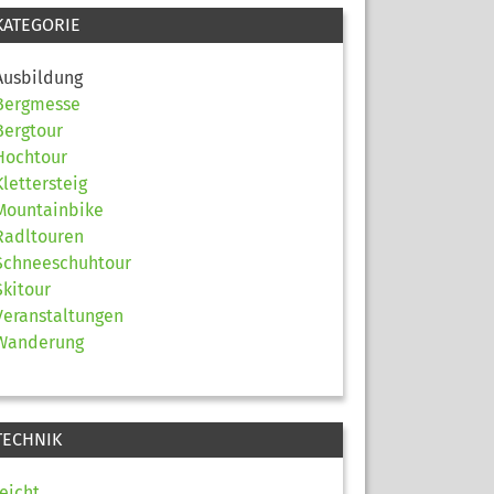
KATEGORIE
Ausbildung
Bergmesse
Bergtour
Hochtour
Klettersteig
Mountainbike
Radltouren
Schneeschuhtour
Skitour
Veranstaltungen
Wanderung
TECHNIK
leicht