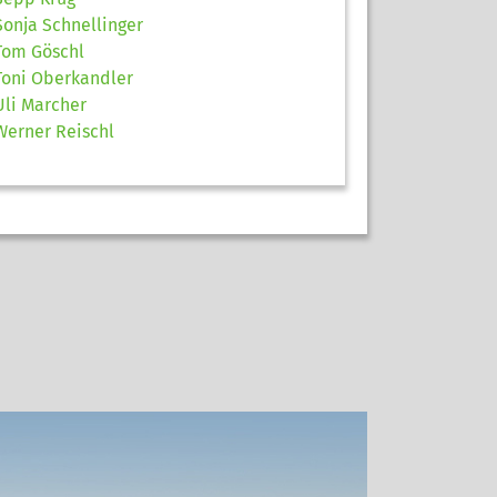
Sonja Schnellinger
Tom Göschl
Toni Oberkandler
Uli Marcher
Werner Reischl