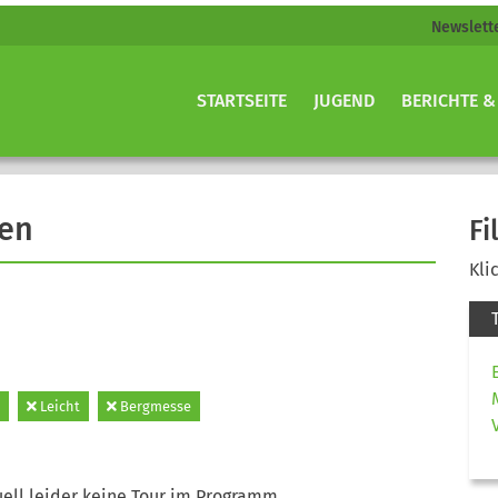
Newslett
STARTSEITE
JUGEND
BERICHTE &
gen
Fi
Kli
Leicht
Bergmesse
ell leider keine Tour im Programm.