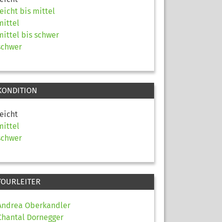
leicht bis mittel
mittel
mittel bis schwer
schwer
KONDITION
leicht
mittel
schwer
TOURLEITER
Andrea Oberkandler
Chantal Dornegger