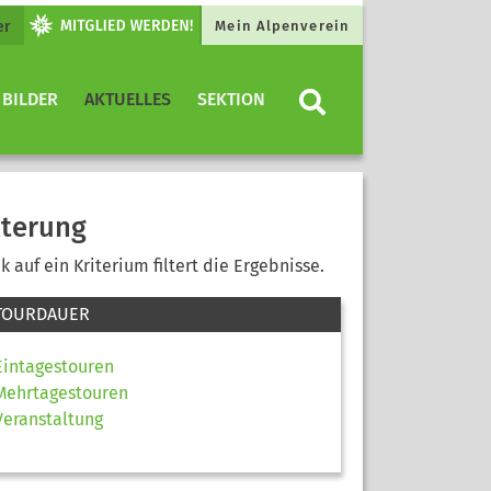
er
Mein Alpenverein
 BILDER
AKTUELLES
SEKTION
lterung
ck auf ein Kriterium filtert die Ergebnisse.
TOURDAUER
Eintagestouren
Mehrtagestouren
Veranstaltung