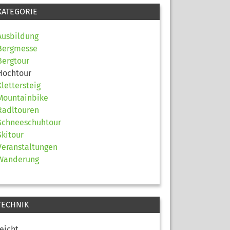
KATEGORIE
Ausbildung
Bergmesse
Bergtour
Hochtour
Klettersteig
Mountainbike
Radltouren
Schneeschuhtour
Skitour
Veranstaltungen
Wanderung
TECHNIK
leicht