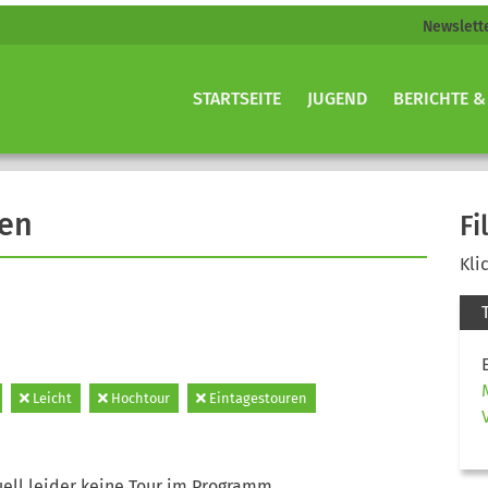
Newslett
STARTSEITE
JUGEND
BERICHTE &
gen
Fi
Kli
Leicht
Hochtour
Eintagestouren
ell leider keine Tour im Programm.