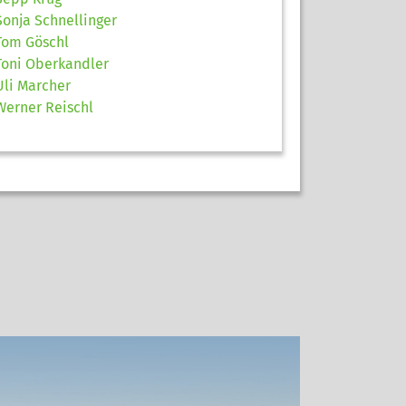
Sonja Schnellinger
Tom Göschl
Toni Oberkandler
Uli Marcher
Werner Reischl