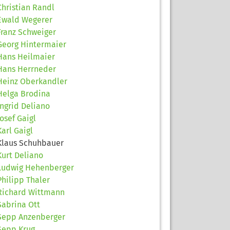
Christian Randl
Ewald Wegerer
Franz Schweiger
Georg Hintermaier
Hans Heilmaier
Hans Herrneder
Heinz Oberkandler
Helga Brodina
Ingrid Deliano
Josef Gaigl
Karl Gaigl
Klaus Schuhbauer
Kurt Deliano
Ludwig Hehenberger
Philipp Thaler
Richard Wittmann
Sabrina Ott
Sepp Anzenberger
Sepp Krug