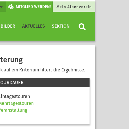
er
Mein Alpenverein
 BILDER
AKTUELLES
SEKTION
lterung
ck auf ein Kriterium filtert die Ergebnisse.
TOURDAUER
Eintagestouren
Mehrtagestouren
Veranstaltung