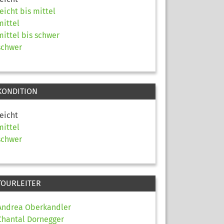
leicht bis mittel
mittel
mittel bis schwer
schwer
KONDITION
leicht
mittel
schwer
TOURLEITER
Andrea Oberkandler
Chantal Dornegger