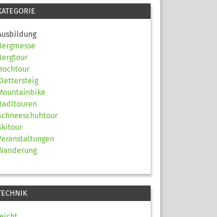
KATEGORIE
Ausbildung
Bergmesse
Bergtour
Hochtour
Klettersteig
Mountainbike
Radltouren
Schneeschuhtour
Skitour
Veranstaltungen
Wanderung
TECHNIK
leicht