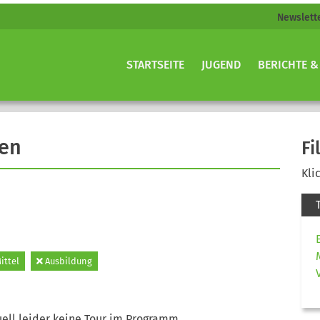
Newslett
STARTSEITE
JUGEND
BERICHTE &
gen
Fi
Kli
ittel
Ausbildung
ell leider keine Tour im Programm.