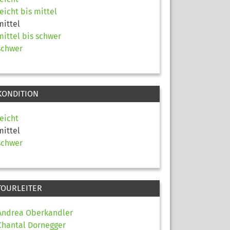
leicht bis mittel
mittel
mittel bis schwer
schwer
KONDITION
leicht
mittel
schwer
TOURLEITER
Andrea Oberkandler
Chantal Dornegger