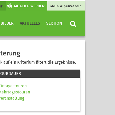
er
Mein Alpenverein
 BILDER
AKTUELLES
SEKTION
lterung
ck auf ein Kriterium filtert die Ergebnisse.
TOURDAUER
Eintagestouren
Mehrtagestouren
Veranstaltung