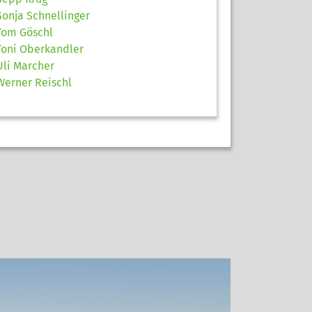
Sonja Schnellinger
Tom Göschl
Toni Oberkandler
Uli Marcher
Werner Reischl