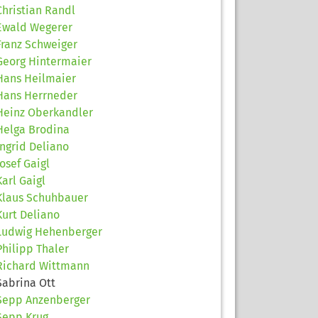
Christian Randl
Ewald Wegerer
Franz Schweiger
Georg Hintermaier
Hans Heilmaier
Hans Herrneder
Heinz Oberkandler
Helga Brodina
Ingrid Deliano
Josef Gaigl
Karl Gaigl
Klaus Schuhbauer
Kurt Deliano
Ludwig Hehenberger
Philipp Thaler
Richard Wittmann
Sabrina Ott
Sepp Anzenberger
Sepp Krug