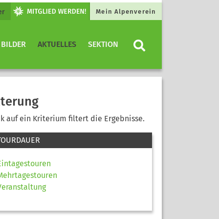
er
Mein Alpenverein
 BILDER
AKTUELLES
SEKTION
lterung
ck auf ein Kriterium filtert die Ergebnisse.
TOURDAUER
Eintagestouren
Mehrtagestouren
Veranstaltung