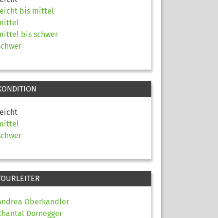
leicht bis mittel
mittel
mittel bis schwer
schwer
KONDITION
leicht
mittel
schwer
TOURLEITER
Andrea Oberkandler
Chantal Dornegger