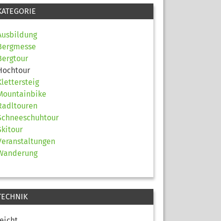
KATEGORIE
Ausbildung
Bergmesse
Bergtour
Hochtour
Klettersteig
Mountainbike
Radltouren
Schneeschuhtour
Skitour
Veranstaltungen
Wanderung
TECHNIK
leicht