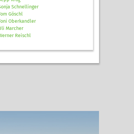
Sonja Schnellinger
Tom Göschl
Toni Oberkandler
Uli Marcher
Werner Reischl