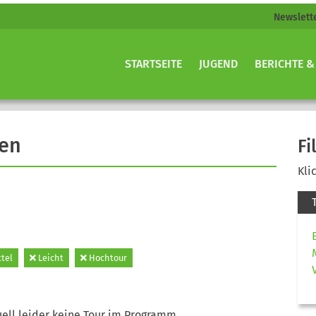
Newslett
STARTSEITE
JUGEND
BERICHTE &
gen
Fi
Kli
ttel
Leicht
Hochtour
ell leider keine Tour im Programm.