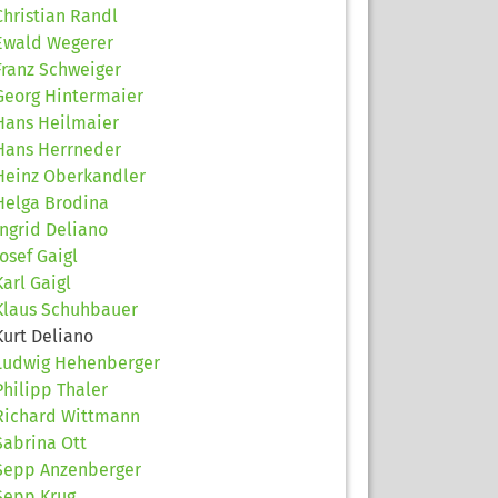
Christian Randl
Ewald Wegerer
Franz Schweiger
Georg Hintermaier
Hans Heilmaier
Hans Herrneder
Heinz Oberkandler
Helga Brodina
Ingrid Deliano
Josef Gaigl
Karl Gaigl
Klaus Schuhbauer
Kurt Deliano
Ludwig Hehenberger
Philipp Thaler
Richard Wittmann
Sabrina Ott
Sepp Anzenberger
Sepp Krug