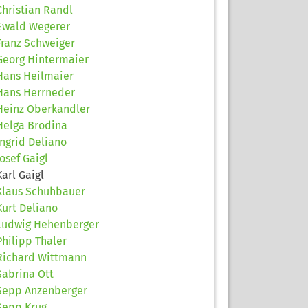
Christian Randl
Ewald Wegerer
Franz Schweiger
Georg Hintermaier
Hans Heilmaier
Hans Herrneder
Heinz Oberkandler
Helga Brodina
Ingrid Deliano
Josef Gaigl
Karl Gaigl
Klaus Schuhbauer
Kurt Deliano
Ludwig Hehenberger
Philipp Thaler
Richard Wittmann
Sabrina Ott
Sepp Anzenberger
Sepp Krug