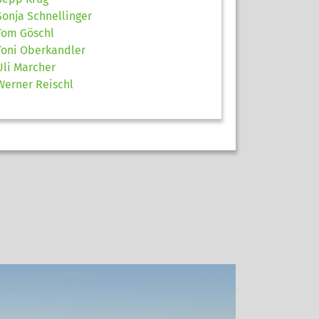
Sonja Schnellinger
Tom Göschl
Toni Oberkandler
Uli Marcher
Werner Reischl