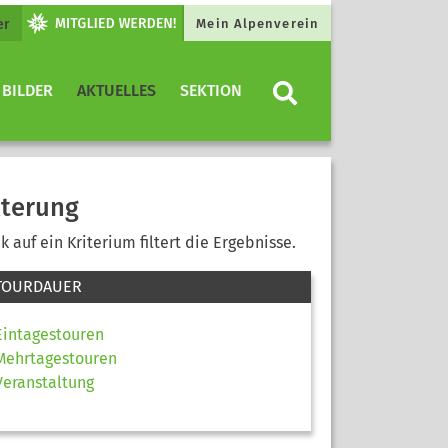
er
Mein Alpenverein
 BILDER
AKTUELLES
SEKTION
lterung
ck auf ein Kriterium filtert die Ergebnisse.
TOURDAUER
Eintagestouren
Mehrtagestouren
Veranstaltung