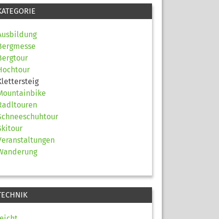
KATEGORIE
Ausbildung
Bergmesse
Bergtour
Hochtour
Klettersteig
Mountainbike
Radltouren
Schneeschuhtour
Skitour
Veranstaltungen
Wanderung
TECHNIK
leicht