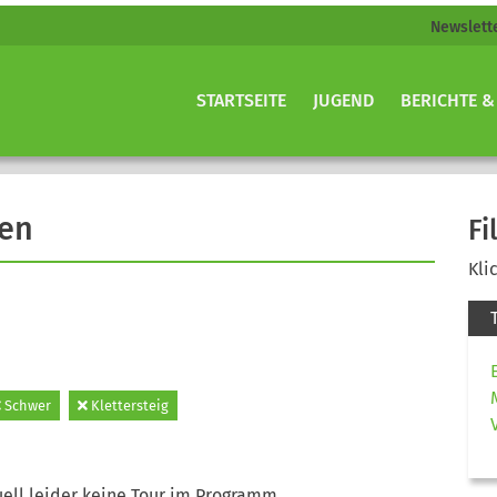
Newslett
STARTSEITE
JUGEND
BERICHTE &
gen
Fi
Kli
Schwer
Klettersteig
ell leider keine Tour im Programm.