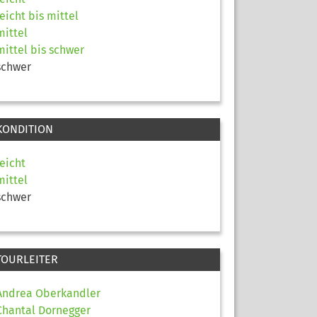
leicht bis mittel
mittel
mittel bis schwer
schwer
KONDITION
leicht
mittel
schwer
TOURLEITER
Andrea Oberkandler
Chantal Dornegger