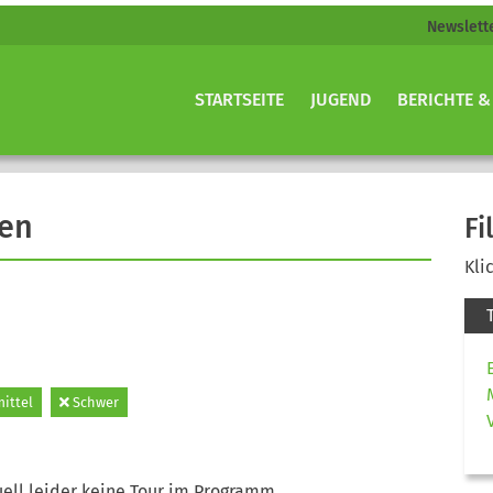
Newslett
STARTSEITE
JUGEND
BERICHTE &
gen
Fi
Kli
mittel
Schwer
ell leider keine Tour im Programm.