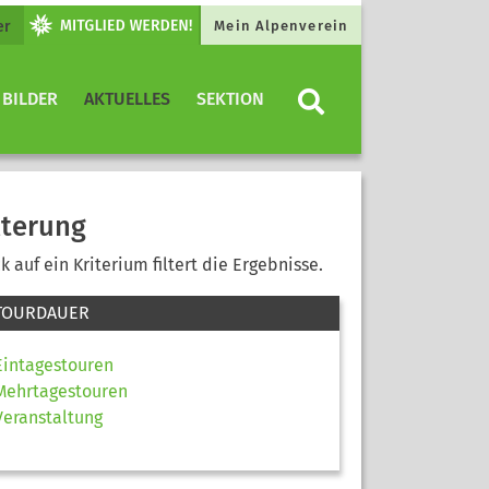
er
Mein Alpenverein
 BILDER
AKTUELLES
SEKTION
lterung
ck auf ein Kriterium filtert die Ergebnisse.
TOURDAUER
Eintagestouren
Mehrtagestouren
Veranstaltung