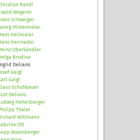
Christian Randl
Ewald Wegerer
Franz Schweiger
Georg Hintermaier
Hans Heilmaier
Hans Herrneder
Heinz Oberkandler
Helga Brodina
Ingrid Deliano
Josef Gaigl
Karl Gaigl
Klaus Schuhbauer
Kurt Deliano
Ludwig Hehenberger
Philipp Thaler
Richard Wittmann
Sabrina Ott
Sepp Anzenberger
Sepp Krug