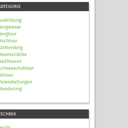
KATEGORIE
Ausbildung
Bergmesse
Bergtour
Hochtour
Klettersteig
Mountainbike
Radltouren
Schneeschuhtour
Skitour
Veranstaltungen
Wanderung
TECHNIK
leicht