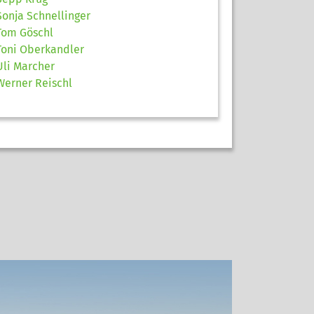
Sonja Schnellinger
Tom Göschl
Toni Oberkandler
Uli Marcher
Werner Reischl