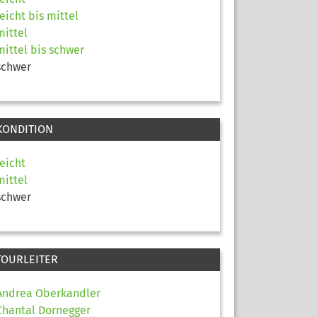
leicht bis mittel
mittel
mittel bis schwer
schwer
KONDITION
leicht
mittel
schwer
TOURLEITER
Andrea Oberkandler
Chantal Dornegger