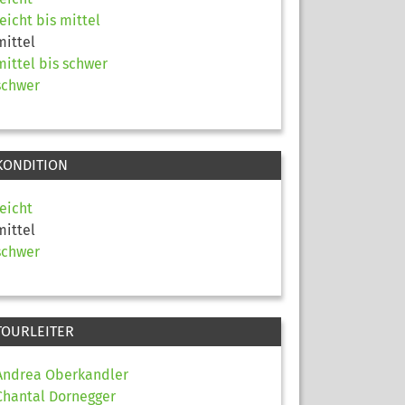
leicht bis mittel
mittel
mittel bis schwer
schwer
KONDITION
leicht
mittel
schwer
TOURLEITER
Andrea Oberkandler
Chantal Dornegger