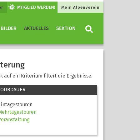
er
Mein Alpenverein
 BILDER
AKTUELLES
SEKTION
lterung
ck auf ein Kriterium filtert die Ergebnisse.
TOURDAUER
Eintagestouren
Mehrtagestouren
Veranstaltung