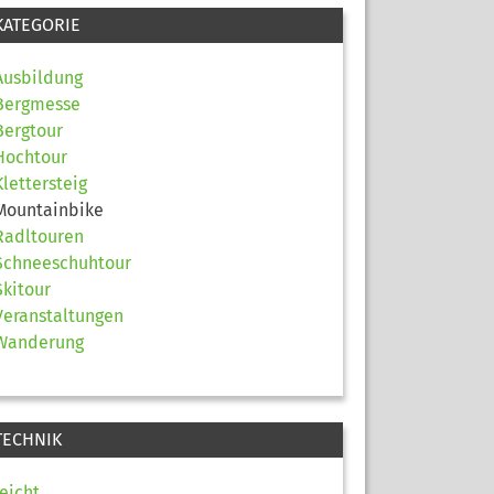
KATEGORIE
Ausbildung
Bergmesse
Bergtour
Hochtour
Klettersteig
Mountainbike
Radltouren
Schneeschuhtour
Skitour
Veranstaltungen
Wanderung
TECHNIK
leicht