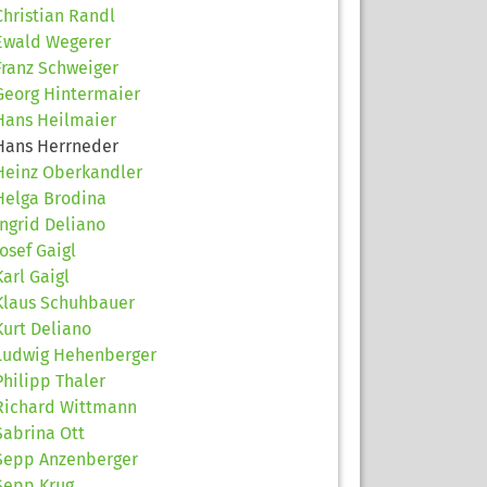
Christian Randl
Ewald Wegerer
Franz Schweiger
Georg Hintermaier
Hans Heilmaier
Hans Herrneder
Heinz Oberkandler
Helga Brodina
Ingrid Deliano
Josef Gaigl
Karl Gaigl
Klaus Schuhbauer
Kurt Deliano
Ludwig Hehenberger
Philipp Thaler
Richard Wittmann
Sabrina Ott
Sepp Anzenberger
Sepp Krug