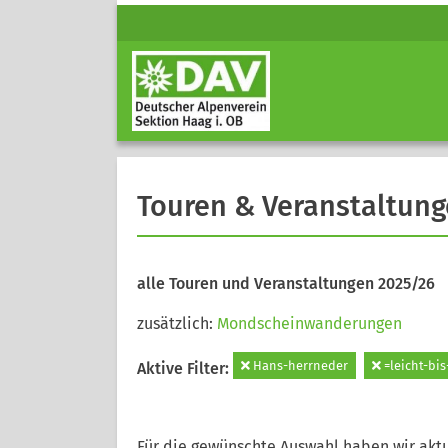
Touren & Veranstaltun
alle Touren und Veranstaltungen 2025/26
zusätzlich:
Mondscheinwanderungen
Hans-herrneder
=leicht-bis
Aktive Filter:
Für die gewünschte Auswahl haben wir aktu