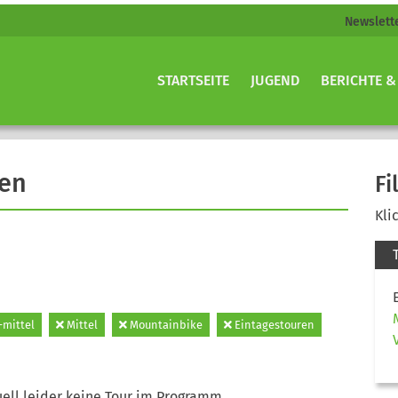
Newslett
STARTSEITE
JUGEND
BERICHTE &
gen
Fi
Kli
-mittel
Mittel
Mountainbike
Eintagestouren
ell leider keine Tour im Programm.