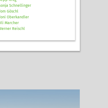
Sonja Schnellinger
Tom Göschl
Toni Oberkandler
Uli Marcher
Werner Reischl