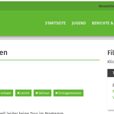
Newslett
STARTSEITE
JUGEND
BERICHTE &
gen
Fi
Kli
-schwer
Leicht
Skitour
Eintagestouren
ell leider keine Tour im Programm.