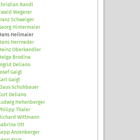
Christian Randl
Ewald Wegerer
Franz Schweiger
Georg Hintermaier
Hans Heilmaier
Hans Herrneder
Heinz Oberkandler
Helga Brodina
Ingrid Deliano
Josef Gaigl
Karl Gaigl
Klaus Schuhbauer
Kurt Deliano
Ludwig Hehenberger
Philipp Thaler
Richard Wittmann
Sabrina Ott
Sepp Anzenberger
Sepp Krug