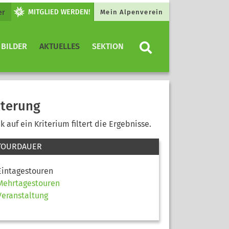
er
Mein Alpenverein
 BILDER
AKTUELLES
SEKTION
lterung
ck auf ein Kriterium filtert die Ergebnisse.
TOURDAUER
Eintagestouren
Mehrtagestouren
Veranstaltung