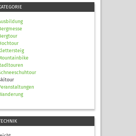
KATEGORIE
Ausbildung
Bergmesse
Bergtour
Hochtour
Klettersteig
Mountainbike
Radltouren
Schneeschuhtour
Skitour
Veranstaltungen
Wanderung
TECHNIK
leicht