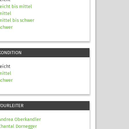
leicht bis mittel
mittel
mittel bis schwer
schwer
KONDITION
leicht
mittel
schwer
TOURLEITER
Andrea Oberkandler
Chantal Dornegger