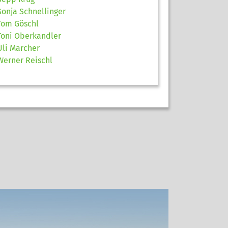
Sonja Schnellinger
Tom Göschl
Toni Oberkandler
Uli Marcher
Werner Reischl