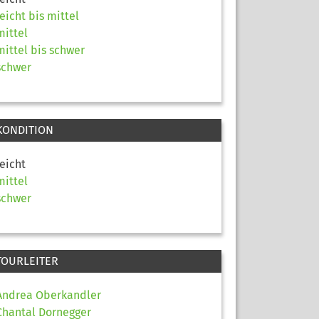
leicht bis mittel
mittel
mittel bis schwer
schwer
KONDITION
leicht
mittel
schwer
TOURLEITER
Andrea Oberkandler
Chantal Dornegger