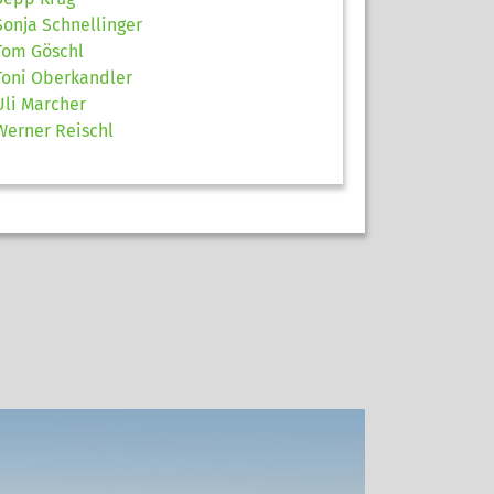
Sonja Schnellinger
Tom Göschl
Toni Oberkandler
Uli Marcher
Werner Reischl