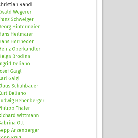
Christian Randl
Ewald Wegerer
Franz Schweiger
Georg Hintermaier
Hans Heilmaier
Hans Herrneder
Heinz Oberkandler
Helga Brodina
Ingrid Deliano
Josef Gaigl
Karl Gaigl
Klaus Schuhbauer
Kurt Deliano
Ludwig Hehenberger
Philipp Thaler
Richard Wittmann
Sabrina Ott
Sepp Anzenberger
Sepp Krug