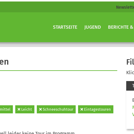
Newslett
STARTSEITE
JUGEND
BERICHTE &
gen
Fi
Kli
mittel
Leicht
Schneeschuhtour
Eintagestouren
ell leider keine Tour im Programm.