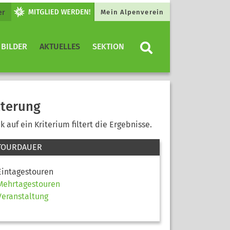
er
Mein Alpenverein
 BILDER
AKTUELLES
SEKTION
lterung
ck auf ein Kriterium filtert die Ergebnisse.
TOURDAUER
Eintagestouren
Mehrtagestouren
Veranstaltung