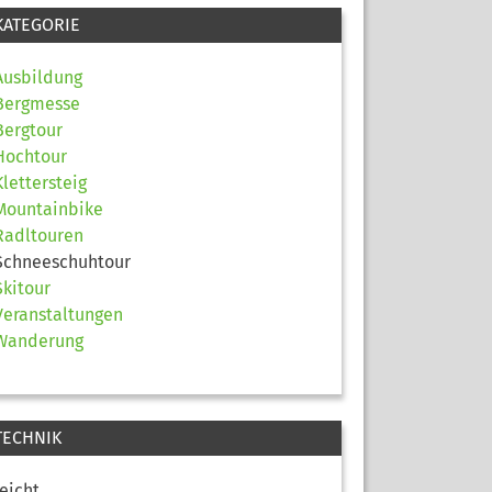
KATEGORIE
Ausbildung
Bergmesse
Bergtour
Hochtour
Klettersteig
Mountainbike
Radltouren
Schneeschuhtour
Skitour
Veranstaltungen
Wanderung
TECHNIK
leicht