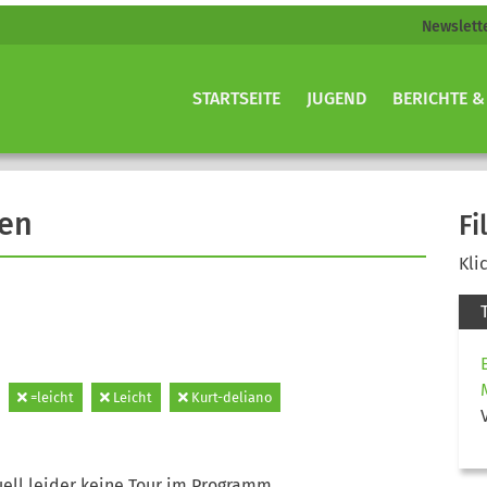
Newslett
STARTSEITE
JUGEND
BERICHTE &
gen
Fi
Kli
=leicht
Leicht
Kurt-deliano
ell leider keine Tour im Programm.