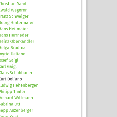
Christian Randl
Ewald Wegerer
Franz Schweiger
Georg Hintermaier
Hans Heilmaier
Hans Herrneder
Heinz Oberkandler
Helga Brodina
Ingrid Deliano
Josef Gaigl
Karl Gaigl
Klaus Schuhbauer
Kurt Deliano
Ludwig Hehenberger
Philipp Thaler
Richard Wittmann
Sabrina Ott
Sepp Anzenberger
Sepp Krug