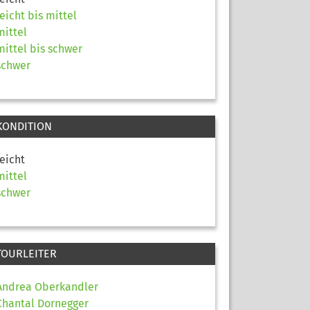
leicht bis mittel
mittel
mittel bis schwer
schwer
KONDITION
leicht
mittel
schwer
TOURLEITER
Andrea Oberkandler
Chantal Dornegger