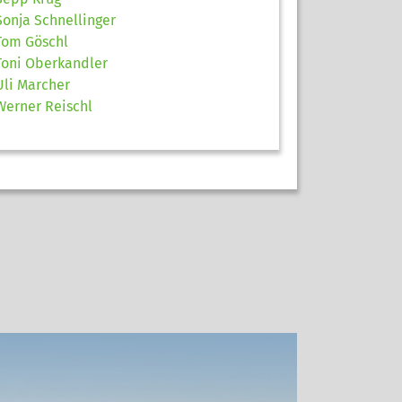
Sonja Schnellinger
Tom Göschl
Toni Oberkandler
Uli Marcher
Werner Reischl