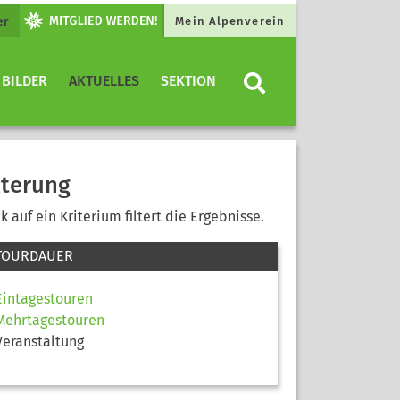
er
Mein Alpenverein
 BILDER
AKTUELLES
SEKTION
lterung
ck auf ein Kriterium filtert die Ergebnisse.
TOURDAUER
Eintagestouren
Mehrtagestouren
Veranstaltung