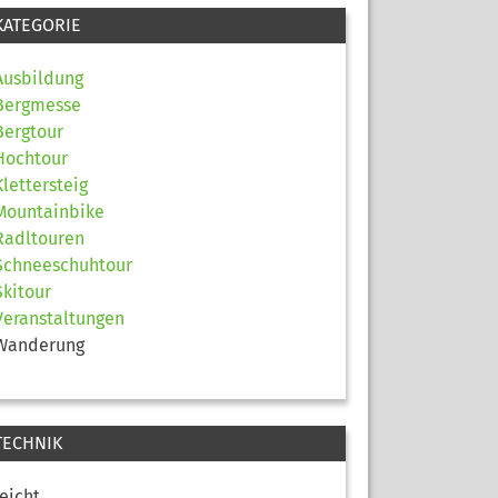
KATEGORIE
Ausbildung
Bergmesse
Bergtour
Hochtour
Klettersteig
Mountainbike
Radltouren
Schneeschuhtour
Skitour
Veranstaltungen
Wanderung
TECHNIK
leicht