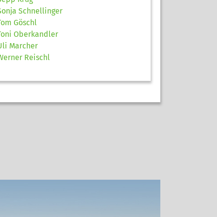
Sonja Schnellinger
Tom Göschl
Toni Oberkandler
Uli Marcher
Werner Reischl