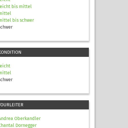
leicht bis mittel
mittel
mittel bis schwer
schwer
KONDITION
leicht
mittel
schwer
TOURLEITER
Andrea Oberkandler
Chantal Dornegger