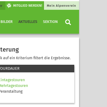
er
Mein Alpenverein
 BILDER
AKTUELLES
SEKTION
lterung
ck auf ein Kriterium filtert die Ergebnisse.
TOURDAUER
Eintagestouren
Mehrtagestouren
Veranstaltung