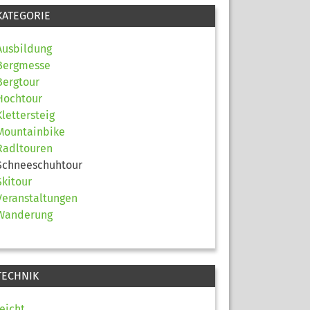
KATEGORIE
Ausbildung
Bergmesse
Bergtour
Hochtour
Klettersteig
Mountainbike
Radltouren
Schneeschuhtour
Skitour
Veranstaltungen
Wanderung
TECHNIK
leicht