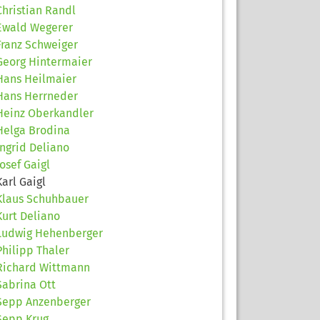
Christian Randl
Ewald Wegerer
Franz Schweiger
Georg Hintermaier
Hans Heilmaier
Hans Herrneder
Heinz Oberkandler
Helga Brodina
Ingrid Deliano
Josef Gaigl
Karl Gaigl
Klaus Schuhbauer
Kurt Deliano
Ludwig Hehenberger
Philipp Thaler
Richard Wittmann
Sabrina Ott
Sepp Anzenberger
Sepp Krug